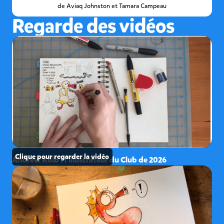
de
Aviaq Johnston et Tamara Campeau
Regarde des vidéos
Clique pour regarder la vidéo
Andrew Kolb : l’illustrateur du Club de 2026