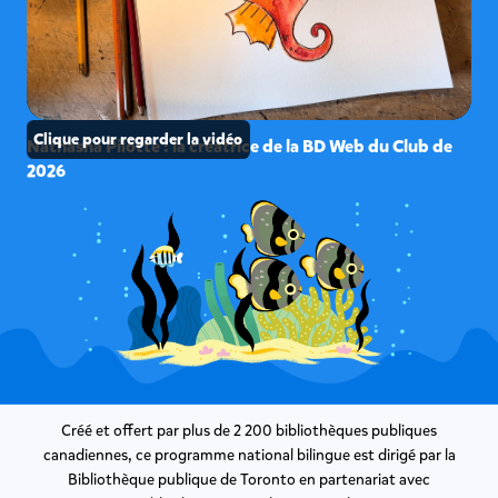
Clique pour regarder la vidéo
Nathasha Pilotte : la créatrice de la BD Web du Club de
2026
Créé et o­ffert par plus de 2 200 bibliothèques publiques
canadiennes, ce programme national bilingue est dirigé par la
Bibliothèque publique de Toronto en partenariat avec